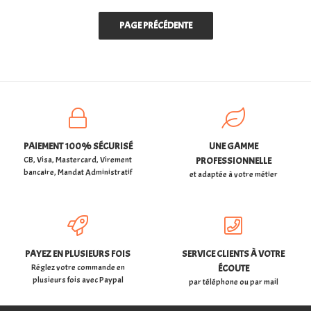
et retourné frais de cliché
100.00€ en sus paiement
50 % a la commande solde
a la livraison Pots à glace ...
PAIEMENT 100% SÉCURISÉ
UNE GAMME
CB, Visa, Mastercard, Virement
PROFESSIONNELLE
bancaire, Mandat Administratif
et adaptée à votre métier
PAYEZ EN PLUSIEURS FOIS
SERVICE CLIENTS À VOTRE
Réglez votre commande en
ÉCOUTE
plusieurs fois avec Paypal
par téléphone ou par mail