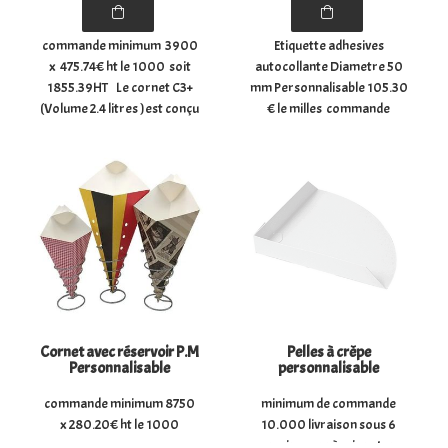
commande minimum 3900
Etiquette adhesives
x 475.74€ ht le 1000 soit
autocollante Diametre 50
1855.39HT Le cornet C3+
mm Personnalisable 105.30
(Volume 2.4 litres )est conçu
€ le milles commande
pour contenir 400 gr de
minimum de 5 x 1000
churros et 40 gr de sauce
dans un compartiment
séparé. Les dimensions du
cornet C3+ sont : Hauteur ...
Cornet avec réservoir P.M
Pelles à crêpe
Personnalisable
personnalisable
commande minimum 8750
minimum de commande
x 280.20€ ht le 1000
10.000 livraison sous 6
semaines après signature