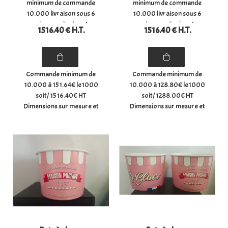
minimum de commande
minimum de commande
10.000 livraison sous 6
10.000 livraison sous 6
semaines après signature
semaines après signature
1516
.40
€
H.T.
1516
.40
€
H.T.
du BAT
du BAT
Commande minimum de
Commande minimum de
10.000 à 151.64€ le1000
10.000 à 128.80€ le1000
soit/ 1516.40€ HT
soit/ 1288.00€ HT
Dimensions sur mesure et
Dimensions sur mesure et
personalisable Pelle
personalisable Pelle pour
"GAUFRE" pour usage
hot-dog Carton blanc
multiple en carton
(BLANC/BLANC) 270 g/m² +
270 g/m² idéale pour
vernis anti-graisse au
la vente à emporter.
verso. Dimensions :
Utilisation type pelle à
(largeur) 4,7 cm x
gaufre, part ...
(longueur) 18 cm x ...