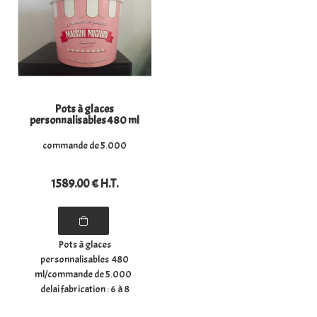
personnalisés ...
a la livraison Pots à glace ...
Pots à glaces
personnalisables 480 ml
commande de 5.000
1589
.00
€
H.T.
Pots à glaces
personnalisables 480
ml/commande de 5.000
delai fabrication : 6 à 8
semaines apres BAT signé