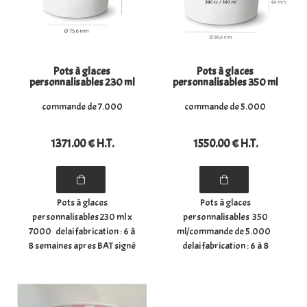
Pots à glaces
Pots à glaces
personnalisables 230 ml
personnalisables 350 ml
commande de 7.000
commande de 5.000
1371
.00
€
H.T.
1550
.00
€
H.T.
Pots à glaces
Pots à glaces
personnalisables 230 ml x
personnalisables 350
7000 delai fabrication : 6 à
ml/commande de 5.000
8 semaines apres BAT signé
delai fabrication : 6 à 8
et retourné frais de cliché
semaines apres BAT signé
100.00€ en sus paiement
et retourné frais de cliché
50 % a la commande solde
100.00€ en sus paiement
a la livraison Pots à glace
50 % a la commande solde