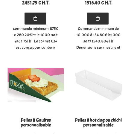
2451
.75
€
H.T.
1516
.40
€
H.T.
du BAT
commande minimum 8750
Commande minimum de
x 280.20€ ht le 1000 soit
10.000 à 154.80€ le1000
2451.75HT Le cornet C3+
soit/ 1540.80€ HT
est conçu pour contenir
Dimensions sur mesure et
180 gr de churros et 40 gr
personalisable Pelle pour
de sauce dans un
crêpe Carton blanc
compartiment séparé. Les
(BLANC/BLANC) 270 g/m² +
dimensions du cornet C3+
vernis anti-graisse au
sont : Hauteur totale 43 CM
verso. Dimensions :
(H 37) x ...
(largeur) 17 cm x (longueur)
17 cm ...
Pelles à Gaufres
Pelles à hot dog ou chichi
personnalisable
personnalisable