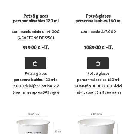
Pots à glaces
Pots à glaces
personnalisables 120 ml
personnalisables 160 ml
commande minimum 9.000
commande de 7.000
(4 CARTONS DE 2250)
919
.00
€
H.T.
1089
.00
€
H.T.
Pots à glaces
Pots à glaces
personnalisables 120 ml x
personnalisables 160 ml
9.000 delai fabrication : 6 à
COMMANDE DE 7.000 delai
8 semaines apres BAT signé
fabrication : 6 à 8 semaines
et retourné frais de cliché
apres BAT signé et
100.00€ en sus paiement
retourné frais de cliché
50 % a la commande solde
100.00€ en sus paiement
a la livraison Pots à glace
50 % a la commande solde
personnalisés en ...
a la livraison Pots à ...