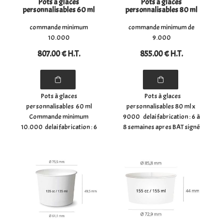
Pots à glaces
Pots à glaces
personnalisables 60 ml
personnalisables 80 ml
commande minimum
commande minimum de
10.000
9.000
807
.00
€
H.T.
855
.00
€
H.T.
Pots à glaces
Pots à glaces
personnalisables 60 ml
personnalisables 80 ml x
Commande minimum
9000 delai fabrication : 6 à
10.000 delai fabrication : 6
8 semaines apres BAT signé
à 8 semaines apres BAT
et retourné frais de cliché
signé et retourné frais de
100.00€ en sus paiement
cliché 100.00€ en sus
50 % a la commande solde
paiement 50 % a la
a la livraison Carton de ...
commande solde a la
livraison Pots à glace ...