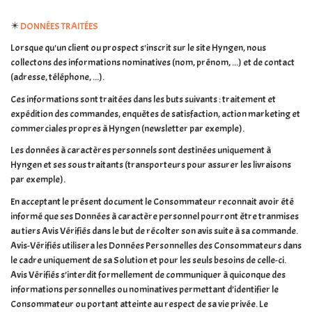
✴️
DONNÉES TRAITÉES
Lorsque qu'un client ou prospect s'inscrit sur le site Hyngen, nous
collectons des informations nominatives (nom, prénom, ...) et de contact
(adresse, téléphone, ...).
Ces informations sont traitées dans les buts suivants : traitement et
expédition des commandes, enquêtes de satisfaction, action marketing et
commerciales propres à Hyngen (newsletter par exemple).
Les données à caractères personnels sont destinées uniquement à
Hyngen et ses sous traitants (transporteurs pour assurer les livraisons
par exemple).
En acceptant le présent document le Consommateur reconnait avoir été
informé que ses Données à caractère personnel pourront être tranmises
au tiers Avis Vérifiés dans le but de récolter son avis suite à sa commande.
Avis-Vérifiés utilisera les Données Personnelles des Consommateurs dans
le cadre uniquement de sa Solution et pour les seuls besoins de celle-ci.
Avis Vérifiés s’interdit formellement de communiquer à quiconque des
informations personnelles ou nominatives permettant d’identifier le
Consommateur ou portant atteinte au respect de sa vie privée. Le