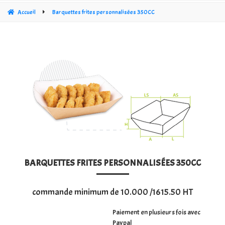
CÔNE CRISTAL TRANSPARENT
Accueil
Barquettes frites personnalisées 350CC
SACHETS PLATS
SACS PP À FOND CROISÉ OPP 30 MY
SACS À FOND CARRÉ ÉPAIS 60MY
SACHETS STAND UP DOYPACKS
SACS SOUS VIDE 3-LAS
SACS CARRÉS EN CRISTAL TRANSPARENT (PP)
BARQUETTES FRITES PERSONNALISÉES 350CC
SACHET POLYÉTHYLÈNE (PE)
commande minimum de 10.000 /1615.50 HT
RUBANS NŒUDS ET FERMETURES DE SACS
Paiement en plusieurs fois avec
SACS KRAFT POUR BOUTIQUE
Paypal