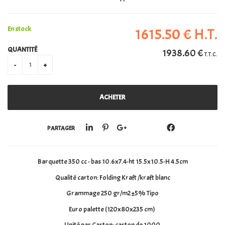
PERSONALISATION
En stock
1615
.50
€
H.T.
QUANTITÉ
1938
.60
€
T.T.C.
PARTAGER
Barquette 350 cc - bas 10.6x7.4-ht 15.5x10.5-H 4.5cm
Qualité carton: Folding Kraft /kraft blanc
Grammage 250 gr/m2 ±5% Tipo
Euro palette (120x80x235 cm)
Unité par Carton: carton de 1000