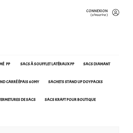
CONNEXION
(
s'inscrire
)
RMÉ PP
SACS À SOUFFLET LATÉRAUX PP
SACS DIAMANT
ND CARRÉ ÉPAIS 60MY
SACHETS STAND UP DOYPACKS
ERMETURES DE SACS
SACS KRAFT POUR BOUTIQUE