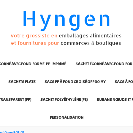
CORNÉ AVEC FOND FORMÉ PP IMPRIMÉ
SACHET ÉCORNÉ AVEC FOND FO
SACHETS PLATS
SACS PP À FOND CROISÉ OPP 30 MY
SACS À FO
TRANSPARENT (PP)
SACHET POLYÉTHYLÈNE (PE)
RUBANS NŒUDS ET F
PERSONALISATION
ban 10 mm ROUGE