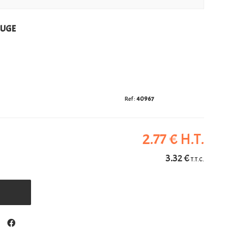
OUGE
40967
2
.77
€
H.T.
3
.32
€
T.T.C.