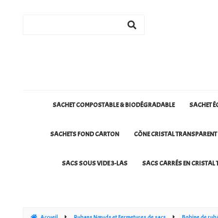
SACHET COMPOSTABLE & BIODÉGRADABLE
SACHET É
SACHETS FOND CARTON
CÔNE CRISTAL TRANSPARENT
SACS SOUS VIDE 3-LAS
SACS CARRÉS EN CRISTAL 
Accueil
Rubans Nœuds et Fermetures de sacs
Bobine de ru