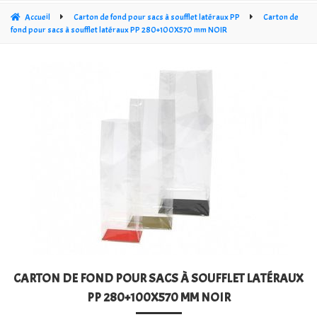
CÔNE CRISTAL TRANSPARENT
Accueil
Carton de fond pour sacs à soufflet latéraux PP
Carton de
fond pour sacs à soufflet latéraux PP 280+100X570 mm NOIR
SACHETS PLATS
SACS PP À FOND CROISÉ OPP 30 MY
SACS À FOND CARRÉ ÉPAIS 60MY
SACHETS STAND UP DOYPACKS
SACS SOUS VIDE 3-LAS
SACS CARRÉS EN CRISTAL TRANSPARENT (PP)
SACHET POLYÉTHYLÈNE (PE)
CARTON DE FOND POUR SACS À SOUFFLET LATÉRAUX
RUBANS NŒUDS ET FERMETURES DE SACS
PP 280+100X570 MM NOIR
SACS KRAFT POUR BOUTIQUE