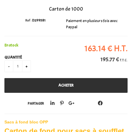
Carton de 1000
PERSONALISATION
D299581
Paiement en plusieurs fois avec
Paypal
En stock
163
.14
€
H.T.
QUANTITÉ
195
.77
€
T.T.C.
PARTAGER
Sacs à fond bloc OPP
Carton de fond pour sacs à soufflet