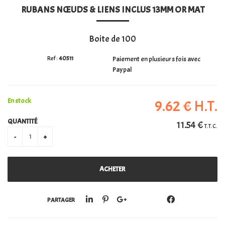
RUBANS NŒUDS & LIENS INCLUS 13MM OR MAT
PERSONALISATION
Boite de 100
40511
Paiement en plusieurs fois avec
Paypal
En stock
9
.62
€
H.T.
QUANTITÉ
11
.54
€
T.T.C.
PARTAGER