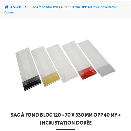
CÔNE CRISTAL TRANSPARENT
Accueil
Sac à fond bloc 120 + 70 x 330 mm OPP 40 my + incrustation
Dorée
SACHETS PLATS
SACS PP À FOND CROISÉ OPP 30 MY
SACS À FOND CARRÉ ÉPAIS 60MY
SACHETS STAND UP DOYPACKS
SACS SOUS VIDE 3-LAS
SACS CARRÉS EN CRISTAL TRANSPARENT (PP)
SACHET POLYÉTHYLÈNE (PE)
SAC À FOND BLOC 120 + 70 X 330 MM OPP 40 MY +
RUBANS NŒUDS ET FERMETURES DE SACS
INCRUSTATION DORÉE
SACS KRAFT POUR BOUTIQUE