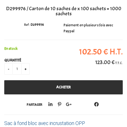
D299976 / Carton de 10 saches de x 100 sachets = 1000
PERSONALISATION
sachets
D299976
Paiement en plusieurs fois avec
Paypal
En stock
102
.50
€
H.T.
QUANTITÉ
123
.00
€
T.T.C.
PARTAGER
Sac à fond bloc avec incrustation OPP