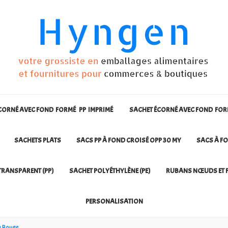
CORNÉ AVEC FOND FORMÉ PP IMPRIMÉ
SACHET ÉCORNÉ AVEC FOND FO
SACHETS PLATS
SACS PP À FOND CROISÉ OPP 30 MY
SACS À FO
TRANSPARENT (PP)
SACHET POLYÉTHYLÈNE (PE)
RUBANS NŒUDS ET F
PERSONALISATION
on Rouge