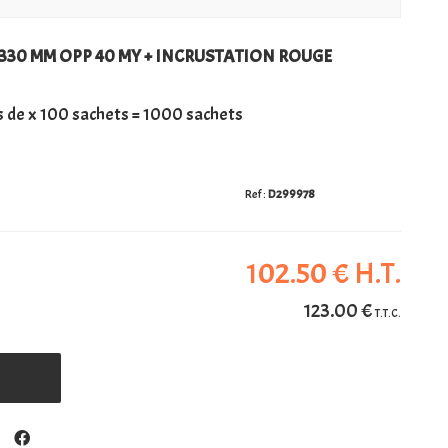
X 330 MM OPP 40 MY + INCRUSTATION ROUGE
 de x 100 sachets = 1000 sachets
D299978
102
.50
€
H.T.
123
.00
€
T.T.C.