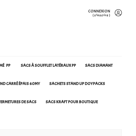
CONNEXION
(
s'inscrire
)
RMÉ PP
SACS À SOUFFLET LATÉRAUX PP
SACS DIAMANT
ND CARRÉ ÉPAIS 60MY
SACHETS STAND UP DOYPACKS
ERMETURES DE SACS
SACS KRAFT POUR BOUTIQUE