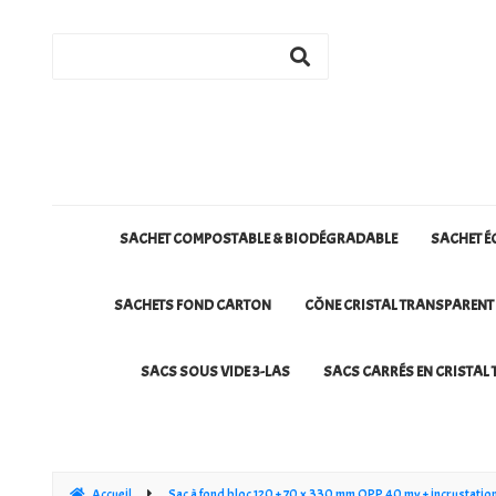
SACHET COMPOSTABLE & BIODÉGRADABLE
SACHET É
SACHETS FOND CARTON
CÔNE CRISTAL TRANSPARENT
SACS SOUS VIDE 3-LAS
SACS CARRÉS EN CRISTAL 
Accueil
Sac à fond bloc 120 + 70 x 330 mm OPP 40 my + incrustati