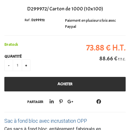
D299972/ Carton de 1000 (10x100)
PERSONALISATION
D299972
Paiement en plusieurs fois avec
Paypal
En stock
73
.88
€
H.T.
QUANTITÉ
88
.66
€
T.T.C.
PARTAGER
Sac à fond bloc avec incrustation OPP
Ces sacs à fond bloc, entièrement fabriqués en