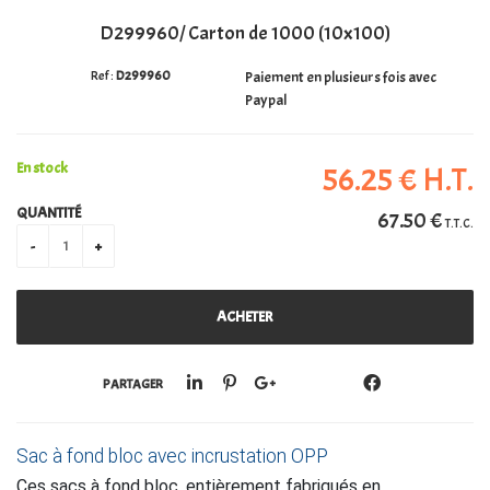
D299960/ Carton de 1000 (10x100)
PERSONALISATION
D299960
Paiement en plusieurs fois avec
Paypal
En stock
56
.25
€
H.T.
QUANTITÉ
67
.50
€
T.T.C.
PARTAGER
Sac à fond bloc avec incrustation OPP
Ces sacs à fond bloc, entièrement fabriqués en