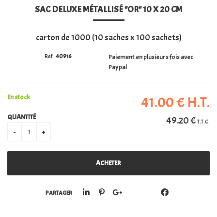
SAC DELUXE MÉTALLISÉ "OR" 10 X 20 CM
PERSONALISATION
carton de 1000 (10 saches x 100 sachets)
40916
Paiement en plusieurs fois avec
Paypal
En stock
41
.00
€
H.T.
QUANTITÉ
49
.20
€
T.T.C.
PARTAGER