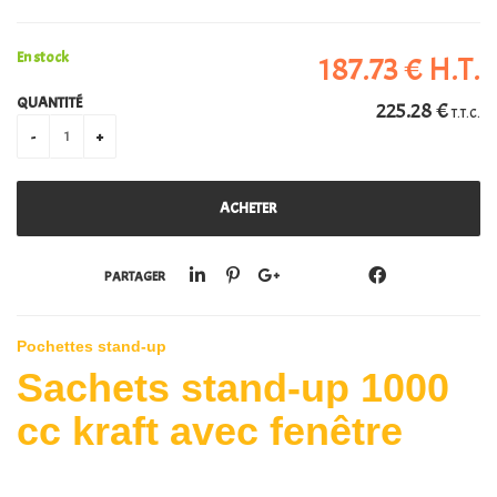
PERSONALISATION
En stock
187
.73
€
H.T.
QUANTITÉ
225
.28
€
T.T.C.
PARTAGER
Pochettes stand-up
Sachets stand-up 1000
cc kraft avec fenêtre