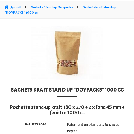
CÔNE CRISTAL TRANSPARENT
Accueil
Sachets Stand up Doypacks
Sachets kraft stand up
"DOYPACKS" 1000 cc
SACHETS PLATS
SACS PP À FOND CROISÉ OPP 30 MY
SACS À FOND CARRÉ ÉPAIS 60MY
SACHETS STAND UP DOYPACKS
SACS SOUS VIDE 3-LAS
SACHETS KRAFT STAND UP "DOYPACKS" 1000 CC
SACS CARRÉS EN CRISTAL TRANSPARENT (PP)
SACHET POLYÉTHYLÈNE (PE)
Pochette stand-up kraft 180 x 270 + 2 x fond 45 mm +
fenêtre 1000 cc
RUBANS NŒUDS ET FERMETURES DE SACS
D299645
Paiement en plusieurs fois avec
SACS KRAFT POUR BOUTIQUE
Paypal