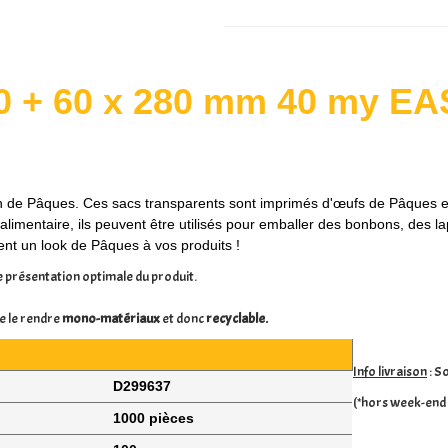
100 + 60 x 280 mm 40 my 
on de Pâques.
Ces sacs transparents sont imprimés d'œufs de Pâques et
alimentaire, ils peuvent être utilisés pour emballer des bonbons, des 
t un look de Pâques à vos produits !
e présentation optimale du produit.
e le rendre
mono-matériaux
et donc
recyclable.
Info livraison
: So
D299637
(*hors week-end 
1000 pièces