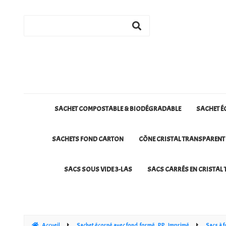
SACHET COMPOSTABLE & BIODÉGRADABLE
SACHET É
SACHETS FOND CARTON
CÔNE CRISTAL TRANSPARENT
SACS SOUS VIDE 3-LAS
SACS CARRÉS EN CRISTAL 
Accueil
Sachet écorné avec fond formé PP Imprimé
Sacs à 