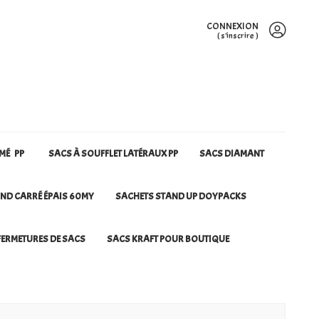
CONNEXION
(
s'inscrire
)
RMÉ PP
SACS À SOUFFLET LATÉRAUX PP
SACS DIAMANT
ND CARRÉ ÉPAIS 60MY
SACHETS STAND UP DOYPACKS
ERMETURES DE SACS
SACS KRAFT POUR BOUTIQUE