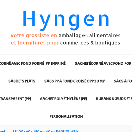
CORNÉ AVEC FOND FORMÉ PP IMPRIMÉ
SACHET ÉCORNÉ AVEC FOND FO
SACHETS PLATS
SACS PP À FOND CROISÉ OPP 30 MY
SACS À FO
TRANSPARENT (PP)
SACHET POLYÉTHYLÈNE (PE)
RUBANS NŒUDS ET F
PERSONALISATION
fond bloc PP 100 + 60 x 280 mm 40 my PAQUES LAPIN