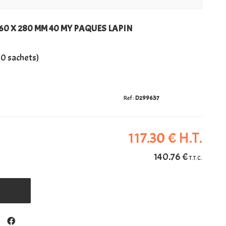
 60 X 280 MM 40 MY PAQUES LAPIN
00 sachets)
D299637
117
.30
€
H.T.
140
.76
€
T.T.C.