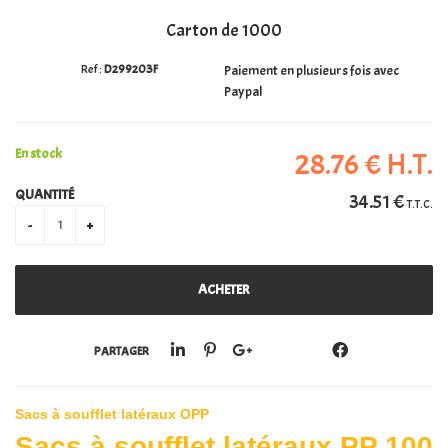
Carton de 1000
PERSONALISATION
D299203F
Paiement en plusieurs fois avec
Paypal
En stock
28
.76
€
H.T.
QUANTITÉ
34
.51
€
T.T.C.
PARTAGER
Sacs à soufflet latéraux OPP
Sacs à soufflet latéraux PP 100