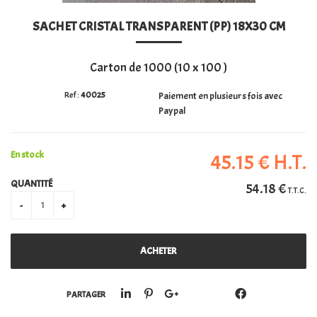
SACHET CRISTAL TRANSPARENT (PP) 18X30 CM
PERSONALISATION
Carton de 1000 (10 x 100 )
40025
Paiement en plusieurs fois avec
Paypal
En stock
45
.15
€
H.T.
QUANTITÉ
54
.18
€
T.T.C.
PARTAGER