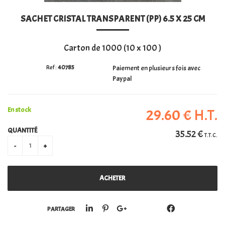
SACHET CRISTAL TRANSPARENT (PP) 6.5 X 25 CM
PERSONALISATION
Carton de 1000 (10 x 100 )
40785
Paiement en plusieurs fois avec
Paypal
En stock
29
.60
€
H.T.
QUANTITÉ
35
.52
€
T.T.C.
PARTAGER