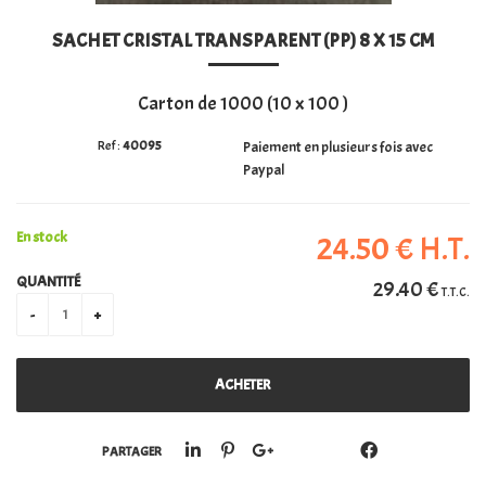
SACHET CRISTAL TRANSPARENT (PP) 8 X 15 CM
PERSONALISATION
Carton de 1000 (10 x 100 )
40095
Paiement en plusieurs fois avec
Paypal
En stock
24
.50
€
H.T.
QUANTITÉ
29
.40
€
T.T.C.
PARTAGER