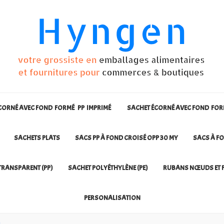
CORNÉ AVEC FOND FORMÉ PP IMPRIMÉ
SACHET ÉCORNÉ AVEC FOND FO
SACHETS PLATS
SACS PP À FOND CROISÉ OPP 30 MY
SACS À FO
TRANSPARENT (PP)
SACHET POLYÉTHYLÈNE (PE)
RUBANS NŒUDS ET F
PERSONALISATION
u