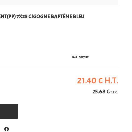
NT(PP) 7X25 CIGOGNE BAPTÊME BLEU
50702
21
.40
€
H.T.
25
.68
€
T.T.C.