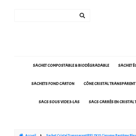
SACHET COMPOSTABLE & BIODÉGRADABLE
SACHET É
SACHETS FOND CARTON
CÔNE CRISTAL TRANSPARENT
SACS SOUS VIDE 3-LAS
SACS CARRÉS EN CRISTAL 
Accueil
Sachet Cristal Transparent(PP) 7X25 Cigogne Baptême Ble