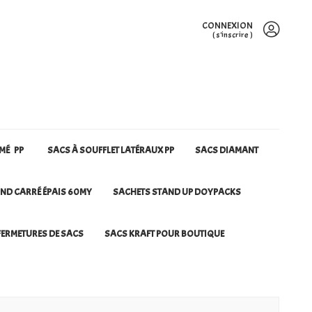
CONNEXION
(
s'inscrire
)
RMÉ PP
SACS À SOUFFLET LATÉRAUX PP
SACS DIAMANT
ND CARRÉ ÉPAIS 60MY
SACHETS STAND UP DOYPACKS
ERMETURES DE SACS
SACS KRAFT POUR BOUTIQUE