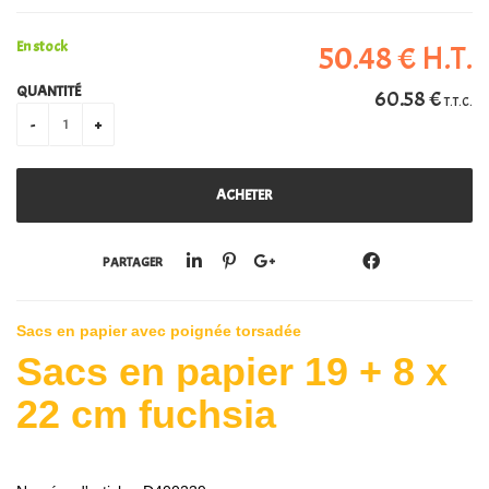
PERSONALISATION
En stock
50
.48
€
H.T.
QUANTITÉ
60
.58
€
T.T.C.
PARTAGER
Sacs en papier avec poignée torsadée
Sacs en papier 19 + 8 x
22 cm fuchsia