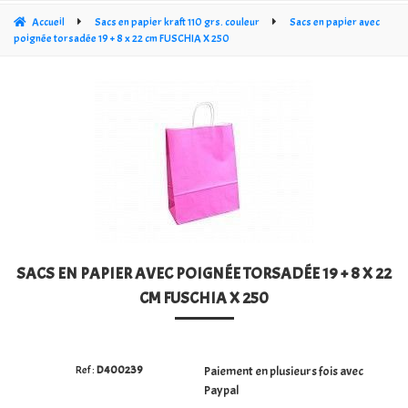
CÔNE CRISTAL TRANSPARENT
Accueil
Sacs en papier kraft 110 grs. couleur
Sacs en papier avec
poignée torsadée 19 + 8 x 22 cm FUSCHIA X 250
SACHETS PLATS
SACS PP À FOND CROISÉ OPP 30 MY
SACS À FOND CARRÉ ÉPAIS 60MY
SACHETS STAND UP DOYPACKS
SACS SOUS VIDE 3-LAS
SACS EN PAPIER AVEC POIGNÉE TORSADÉE 19 + 8 X 22
SACS CARRÉS EN CRISTAL TRANSPARENT (PP)
CM FUSCHIA X 250
SACHET POLYÉTHYLÈNE (PE)
RUBANS NŒUDS ET FERMETURES DE SACS
D400239
Paiement en plusieurs fois avec
Paypal
SACS KRAFT POUR BOUTIQUE