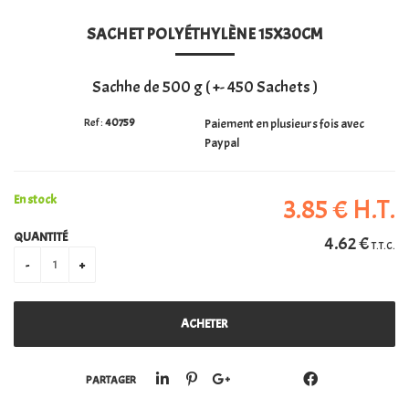
SACHET POLYÉTHYLÈNE 15X30CM
PERSONALISATION
Sachhe de 500 g ( +- 450 Sachets )
40759
Paiement en plusieurs fois avec
Paypal
En stock
3
.85
€
H.T.
QUANTITÉ
4
.62
€
T.T.C.
PARTAGER