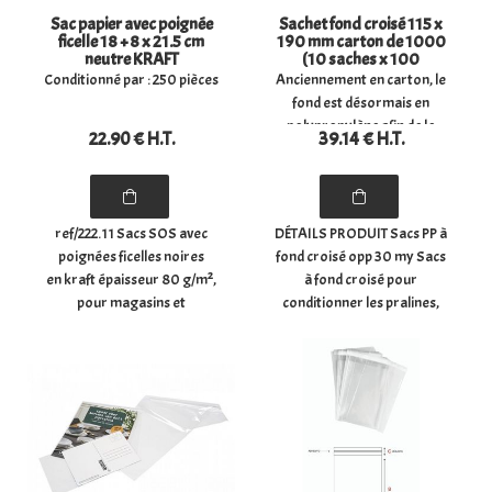
Sac papier avec poignée
Sachet fond croisé 115 x
ficelle 18 + 8 x 21.5 cm
190 mm carton de 1000
neutre KRAFT
(10 saches x 100
sachets)
Conditionné par : 250 pièces
Anciennement en carton, le
fond est désormais en
polypropylène afin de le
22
.90
€
H.T.
39
.14
€
H.T.
rendre mono-matériaux et
donc recyclable.
ref/222.11 Sacs SOS avec
DÉTAILS PRODUIT Sacs PP à
poignées ficelles noires
fond croisé opp 30 my Sacs
en kraft épaisseur 80 g/m²,
à fond croisé pour
pour magasins et
conditionner les pralines,
boutiques, snacks,
les bonbons, les chocolats,
épiceries, ... Dimensions :
les confiseries, les biscuits,
(largeur) 18 cm x (soufflet)
les épices, ... - Dimensions du
8 cm x (hauteur) x 21.5 cm
sachet à plat : (largeur) 8.5
Colisage : carton de 250 ...
cm x ...