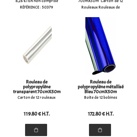
8,26 €TVA non-comprise
70cmX50m Carton de 12
RÉFÉRENCE : 50379
Rouleaux Rouleaux de
MODÈLE : CLIP EN
papier cadeau. De 0,70x50
PLASTIQUE DORÉ
m métallisé. Idéal pour les
TAILLE: 40MM
bijoux, parfums,
UNITÉS/PAQUET : 1000
fleurs. petits cadeaux...
Rouleau de
Rouleau de
polypropylène
polypropylène métallisé
transparent 70cmX50m
Bleu 70cmX50m
Carton de 12 rouleaux
Boîte de 12 bobines
119
.80
€
H.T.
172
.80
€
H.T.