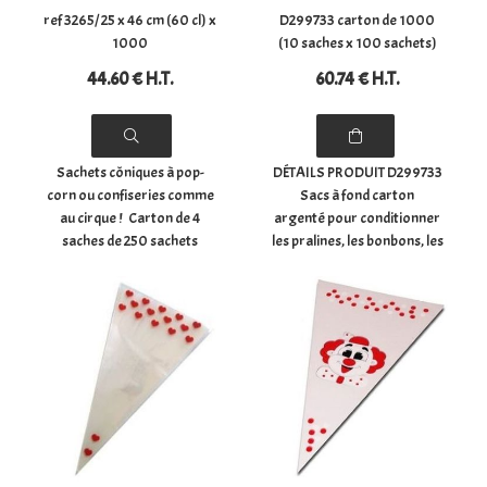
ref 3265/ 25 x 46 cm (60 cl) x
D299733 carton de 1000
1000
(10 saches x 100 sachets)
44
.60
€
H.T.
60
.74
€
H.T.
Sachets côniques à pop-
DÉTAILS PRODUIT D299733
corn ou confiseries comme
Sacs à fond carton
au cirque ! Carton de 4
argenté pour conditionner
saches de 250 sachets
les pralines, les bonbons, les
côniques à pop-corn
chocolats, les confiseries,
comme au cirque ou pour
les biscuits, les épices, ...
emporter ! (convient
- Dimensions du sachet à
également pour des
plat : (largeur) 12 cm x
pralines, des bonbons, des
(hauteur) 27.5 ...
compositions, ...