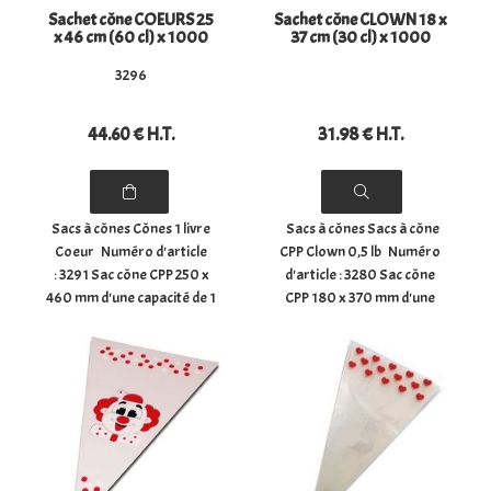
Sachet cône COEURS 25
Sachet cône CLOWN 18 x
x 46 cm (60 cl) x 1000
37 cm (30 cl) x 1000
3296
44
.60
€
H.T.
31
.98
€
H.T.
Sacs à cônes Cônes 1 livre
Sacs à cônes Sacs à cône
Coeur Numéro d'article
CPP Clown 0,5 lb Numéro
: 3291 Sac cône CPP 250 x
d'article : 3280 Sac cône
460 mm d'une capacité de 1
CPP 180 x 370 mm d'une
livre. Ces sacs à bonbons
capacité de ½ livre. Ces sacs
sont imprimés d'un clown
à bonbons sont imprimés
joyeux. Les sacs de
d'un clown joyeux. Sachets
distribution sont également
côniques à pop-corn ou ...
...