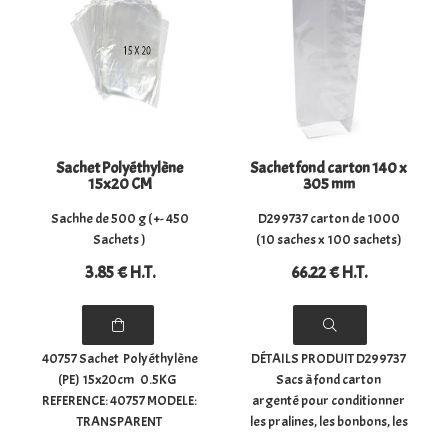
plat : (largeur) 10 cm x
(hauteur) 22 ...
Sachet Polyéthylène
Sachet fond carton 140 x
15x20 CM
305 mm
Sachhe de 500 g ( +- 450
D299737 carton de 1000
Sachets )
(10 saches x 100 sachets)
3
.85
€
H.T.
66
.22
€
H.T.
40757 Sachet Polyéthylène
DÉTAILS PRODUIT D299737
(PE) 15x20cm 0.5KG
Sacs à fond carton
REFERENCE: 40757 MODELE:
argenté pour conditionner
TRANSPARENT
les pralines, les bonbons, les
POLYETHYLENE PE TAILLE:
chocolats, les confiseries,