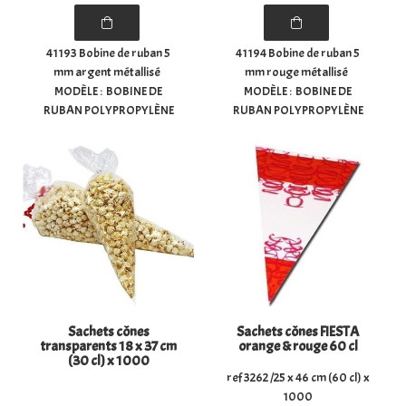
41193 Bobine de ruban 5
41194 Bobine de ruban 5
mm argent métallisé
mm rouge métallisé
MODÈLE : BOBINE DE
MODÈLE : BOBINE DE
RUBAN POLYPROPYLÈNE
RUBAN POLYPROPYLÈNE
LISSE 5MM ARGENT
LISSE 5MM ROUGE
MÉTALLIQUE TAILLE : 5MM X
MÉTALLIQUE TAILLE : 5MM X
250MTS
250MTS
Sachets cônes
Sachets cônes FIESTA
transparents 18 x 37 cm
orange & rouge 60 cl
(30 cl) x 1000
ref 3262 /25 x 46 cm (60 cl) x
1000