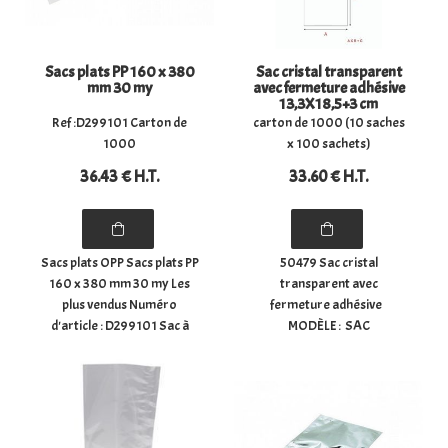
Sacs plats PP 160 x 380
Sac cristal transparent
mm 30 my
avec fermeture adhésive
13,3X18,5+3 cm
Ref :D299101 Carton de
carton de 1000 (10 saches
1000
x 100 sachets)
36
.43
€
H.T.
33
.60
€
H.T.
Sacs plats OPP Sacs plats PP
50479 Sac cristal
160 x 380 mm 30 my Les
transparent avec
plus vendus Numéro
fermeture adhésive
d'article : D299101 Sac à
MODÈLE : SAC
fermeture latérale CPP non
CRISTAL TRANSPARENT
imprimé. Ces sacs plats sont
AVEC FERMETURE ADHÉSIVE
scellés des deux côtés. Et
Taille: 13,3X18,5+3 CM
conviennent à de
Conditionnement : 1000 (
nombreuses fins. Utilisez ...
10 x 100 )