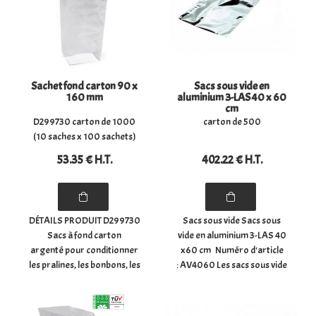
Sachet fond carton 90 x
Sacs sous vide en
160 mm
aluminium 3-LAS 40 x 60
cm
D299730 carton de 1000
carton de 500
(10 saches x 100 sachets)
53
.35
€
H.T.
402
.22
€
H.T.
DÉTAILS PRODUIT D299730
Sacs sous vide Sacs sous
Sacs à fond carton
vide en aluminium 3-LAS 40
argenté pour conditionner
x60 cm Numéro d'article
les pralines, les bonbons, les
: AV4060 Les sacs sous vide
chocolats, les confiseries,
conviennent parfaitement
les biscuits, les épices, ...
au conditionnement
- Dimensions du sachet à
hermétique de divers