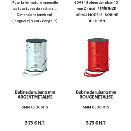
Pour la fermeture manuelle
40964 Bobine de ruban 10
de tous types de sachets ...
mm Or mat RÉFÉRENCE
Dimensions (environ):
: 40964 MODÈLE : BOBINE
(longueur) 9 cm x (largeur)
DE RUBAN
6 mm Colisage : carton de
POLYPROPYLÈNE LISSE
2000 unités (+/- 20) 0
10MM OR MAT
TAILLE : 10MM X 250MTS
Bobine de ruban 5 mm
Bobine de ruban 5 mm
ARGENT METALISE
ROUGE METALISE
5MM X 500 MTS
5MM X 500 MTS
3
.73
€
H.T.
3
.73
€
H.T.