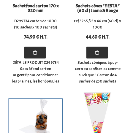
Sachet fond carton 170 x
Sachets cônes "FIESTA "
320 mm
(60 cl ) Jaune & Rouge
D299734 carton de 1000
ref 3265 /25 x 46 cm (60 cl) x
(10 saches x 100 sachets)
1000
74
.90
€
H.T.
44
.60
€
H.T.
DÉTAILS PRODUIT D299734
Sachets côniques à pop-
Sacs à fond carton
corn ou confiseries comme
argenté pour conditionner
au cirque ! Carton de 4
les pralines, les bonbons, les
saches de 250 sachets
chocolats, les confiseries,
côniques à pop-corn
les biscuits, les épices, ...
comme au cirque ou pour
- Dimensions du sachet à
emporter ! (convient
plat : (largeur) 17 cm x
également pour des
(hauteur) ...
pralines, des bonbons, des
compositions, ...