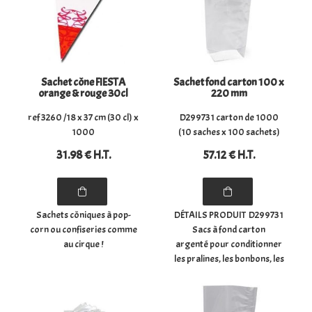
Sachet cône FIESTA
Sachet fond carton 100 x
orange & rouge 30cl
220 mm
ref 3260 /18 x 37 cm (30 cl) x
D299731 carton de 1000
1000
(10 saches x 100 sachets)
31
.98
€
H.T.
57
.12
€
H.T.
Sachets côniques à pop-
DÉTAILS PRODUIT D299731
corn ou confiseries comme
Sacs à fond carton
au cirque !
argenté pour conditionner
les pralines, les bonbons, les
chocolats, les confiseries,
les biscuits, les épices, ...
- Dimensions du sachet à