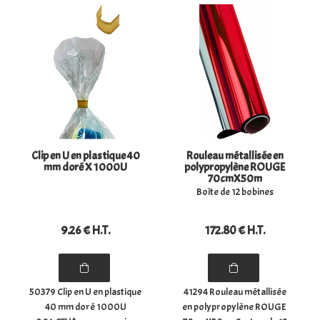
15x20CM UNITE POUR :
les biscuits, les épices, ...
0,5KG (270 BAGS APROX.)
- Dimensions du sachet à
plat : (largeur) 14 cm x
(hauteur) ...
Clip en U en plastique 40
Rouleau métallisée en
mm doré X 1000U
polypropylène ROUGE
70cmX50m
Boîte de 12 bobines
9
.26
€
H.T.
172
.80
€
H.T.
50379 Clip en U en plastique
41294 Rouleau métallisée
40 mm doré 1000U
en polypropylène ROUGE