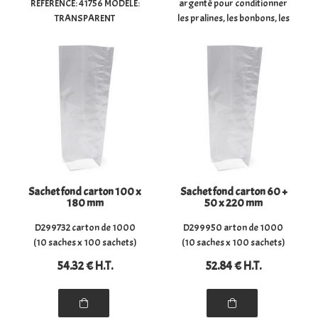
REFERENCE: 41756 MODELE:
argenté pour conditionner
TRANSPARENT
les pralines, les bonbons, les
POLYETHYLENE PE TAILLE:
chocolats, les confiseries,
12X30CM UNITE POUR :
les biscuits, les épices, ...
0,5KG (450 BAGS APROX.)
- Dimensions du sachet à
plat : (largeur) 21 cm x
(hauteur) ...
Sachet fond carton 100 x
Sachet fond carton 60 +
180 mm
50 x 220 mm
D299732 carton de 1000
D299950 arton de 1000
(10 saches x 100 sachets)
(10 saches x 100 sachets)
54
.32
€
H.T.
52
.84
€
H.T.