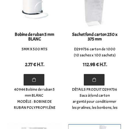
Bobine de ruban 5 mm
Sachet fond carton 250 x
BLANC
375 mm
5MM X 500 MTS
D299736 carton de 1000
(10 saches x 100 sachets)
2
.77
€
H.T.
112
.98
€
H.T.
40944 Bobine de ruban 5
DÉTAILS PRODUIT D299736
mm BLANC
Sacs à fond carton
MODÈLE : BOBINE DE
argenté pour conditionner
RUBAN POLYPROPYLÈNE
les pralines, les bonbons, les
LISSE 5MM BLANC
chocolats, les confiseries,
TAILLE : 5MM X 500MTS
les biscuits, les épices, ...
- Dimensions du sachet à