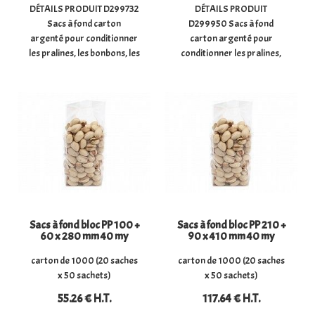
DÉTAILS PRODUIT D299732
DÉTAILS PRODUIT
Sacs à fond carton
D299950 Sacs à fond
argenté pour conditionner
carton argenté pour
les pralines, les bonbons, les
conditionner les pralines,
chocolats, les confiseries,
les bonbons, les chocolats,
les biscuits, les épices, ...
les confiseries, les biscuits,
- Dimensions du sachet à
les épices, ... - Dimensions du
plat : (largeur) 10 cm x
sachet à plat : (largeur) 6
(hauteur) 18 ...
cm x profondeur (5)
(hauteur) 22 ...
Sacs à fond bloc PP 100 +
Sacs à fond bloc PP 210 +
60 x 280 mm 40 my
90 x 410 mm 40 my
carton de 1000 (20 saches
carton de 1000 (20 saches
x 50 sachets)
x 50 sachets)
55
.26
€
H.T.
117
.64
€
H.T.