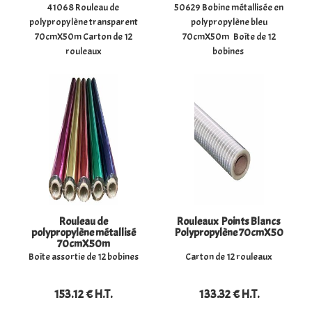
41068 Rouleau de
50629 Bobine métallisée en
polypropylène transparent
polypropylène bleu
70cmX50m Carton de 12
70cmX50m Boîte de 12
rouleaux
bobines
Rouleau de
Rouleaux Points Blancs
polypropylène métallisé
Polypropylène 70cmX50
70cmX50m
Boîte assortie de 12 bobines
Carton de 12 rouleaux
153
.12
€
H.T.
133
.32
€
H.T.