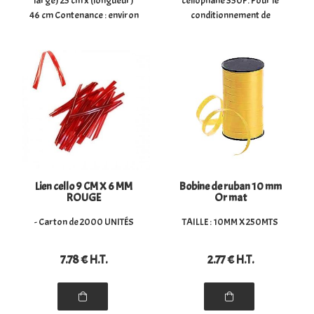
large) 25 cm x (longueur)
cellophane 350P. Pour le
46 cm Contenance : environ
conditionnement de
60 cl de pop-corn (sachet
bonbons, chocolats,
fermé au 2/3). Matière : en
biscuits, herbes, fruits secs,
polypropylène transparent
... mais aussi de savons,
brillant. Conditionnement
parfums, cadeaux, ... Tout au
: 4 paquets de 250 ...
long de l'année, laissez vos
produits se ...
Lien cello 9 CM X 6 MM
Bobine de ruban 10 mm
ROUGE
Or mat
- Carton de 2000 UNITÉS
TAILLE : 10MM X 250MTS
7
.78
€
H.T.
2
.77
€
H.T.