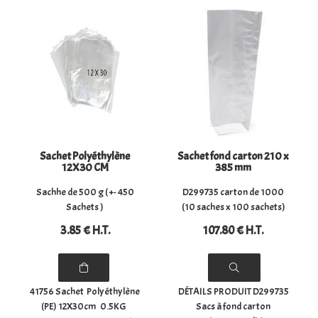
barrière à l'eau et à la
rendre mono-matériaux et
vapeur d'eau Une bonne
donc recyclable. Sacs à fond
barrière contre les odeurs
croisé pour conditionner
et les ...
les pralines, les bonbons, les
...
Sachet Polyéthylène
Sachet fond carton 210 x
12X30 CM
385 mm
Sachhe de 500 g ( +- 450
D299735 carton de 1000
Sachets )
(10 saches x 100 sachets)
3
.85
€
H.T.
107
.80
€
H.T.
41756 Sachet Polyéthylène
DÉTAILS PRODUIT D299735
(PE) 12X30cm 0.5KG
Sacs à fond carton