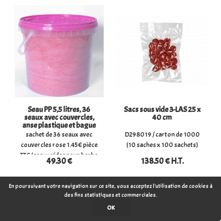
biscuits, herbes, fruits secs,
OPP 30 microns. Les sacs
... mais aussi de savons,
transparents peuvent être
parfums, cadeaux, ... Tout au
utilisés à de nombreuses
long de l'année, laissez vos
fins. Comme ...
produits se ...
Seau PP 5,5 litres, 36
Sacs sous vide 3-LAS 25 x
seaux avec couvercles,
40 cm
anse plastique et bague
d'inviolabilité.
sachet de 36 seaux avec
D298019 / carton de 1000
couvercles rose 1.45€ pièce
(10 saches x 100 sachets)
TTC (seaux vides pour barbe
49
.30
€
138
.50
€
H.T.
à papa ou confiseries)
En poursuivant votre navigation sur ce site, vous acceptez l'utilisation de cookies à
des fins statistiques et commerciales.
escription détaillée du seau
Sacs sous vide Pourquoi
OK
de conditionnement : Seau
devriez-vous choisir les sacs