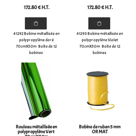
172
.80
€
H.T.
172
.80
€
H.T.
41292 Bobine métallisée en
41293 Bobine métallisée en
polypropylène doré
polypropylène Violet
70cmX50m Boîte de 12
70cmX50m Boîte de 12
bobines
bobines
Rouleau métallisée en
Bobine de ruban 5 mm
polypropylène Vert
OR MAT