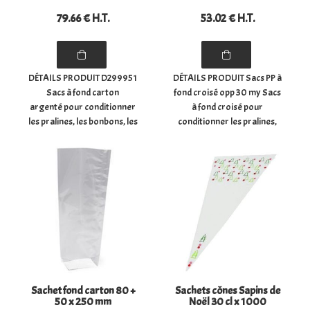
79
.66
€
H.T.
53
.02
€
H.T.
DÉTAILS PRODUIT D299951
DÉTAILS PRODUIT Sacs PP à
Sacs à fond carton
fond croisé opp 30 my Sacs
argenté pour conditionner
à fond croisé pour
les pralines, les bonbons, les
conditionner les pralines,
chocolats, les confiseries,
les bonbons, les chocolats,
les biscuits, les épices, ...
les confiseries, les biscuits,
- Dimensions du sachet à
les épices, ... - Dimensions du
plat : (largeur) 10 cm x
sachet à plat : (largeur)
profondeur (6) ...
16 cm x ...
Sachet fond carton 80 +
Sachets cônes Sapins de
50 x 250 mm
Noël 30 cl x 1000