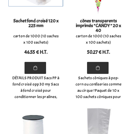
Sachet fond croisé 120 x
cônes transparents
225 mm
imprimés "CANDY " 20 x
40
carton de 1000 (10 saches
carton de 1000 (10 saches
x 100 sachets)
x 100 sachets)
46
.55
€
H.T.
50
.27
€
H.T.
DÉTAILS PRODUIT Sacs PP à
Sachets côniques à pop-
fond croisé opp 30 my Sacs
corn ou confiseries comme
à fond croisé pour
au cirque ! Paquet de 10 x
conditionner les pralines,
100 sachets côniques pour
les bonbons, les chocolats,
pop-corn, bonbons,
les confiseries, les biscuits,
pralines, chamalows, ...
les épices, ... - Dimensions du
- Dimensions : (hauteur) 40
sachet à plat : (largeur) 12
cm x (largeur au plus large)
cm x ...
20 cm