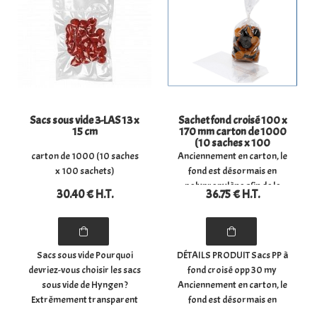
plat : (largeur) 21 cm x
(hauteur) ...
Sacs sous vide 3-LAS 13 x
Sachet fond croisé 100 x
15 cm
170 mm carton de 1000
(10 saches x 100
sachets)
carton de 1000 (10 saches
Anciennement en carton, le
x 100 sachets)
fond est désormais en
polypropylène afin de le
30
.40
€
H.T.
36
.75
€
H.T.
rendre mono-matériaux et
donc recyclable.
Sacs sous vide Pourquoi
DÉTAILS PRODUIT Sacs PP à
devriez-vous choisir les sacs
fond croisé opp 30 my
sous vide de Hyngen ?
Anciennement en carton, le
Extrêmement transparent
fond est désormais en
et robuste Une bonne
polypropylène afin de le