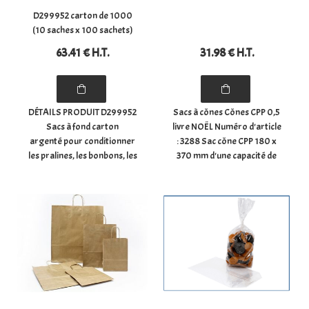
D299952 carton de 1000
(10 saches x 100 sachets)
63
.41
€
H.T.
31
.98
€
H.T.
DÉTAILS PRODUIT D299952
Sacs à cônes Cônes CPP 0,5
Sacs à fond carton
livre NOËL Numéro d'article
argenté pour conditionner
: 3288 Sac cône CPP 180 x
les pralines, les bonbons, les
370 mm d'une capacité de
chocolats, les confiseries,
½ livre. Ces sacs à bonbons
les biscuits, les épices, ...
sont imprimés d'arbres de
- Dimensions du sachet à
Noël verts et de pois
plat : (largeur) 8 cm x
rouges. Grâce au motif de
profondeur (5) (hauteur) ...
Noël, ...