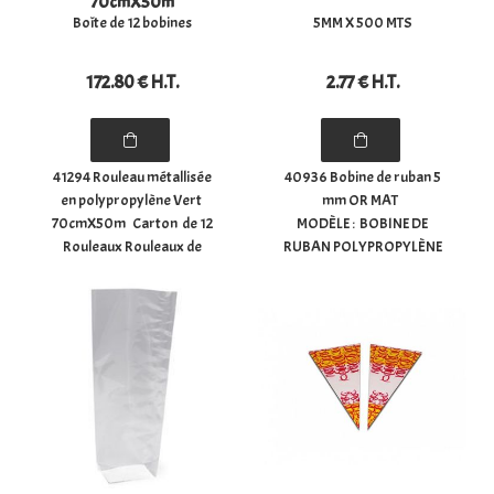
70cmX50m
Boîte de 12 bobines
5MM X 500 MTS
172
.80
€
H.T.
2
.77
€
H.T.
41294 Rouleau métallisée
40936 Bobine de ruban 5
en polypropylène Vert
mm OR MAT
70cmX50m Carton de 12
MODÈLE : BOBINE DE
Rouleaux Rouleaux de
RUBAN POLYPROPYLÈNE
papier cadeau. De 0,70x50
LISSE 5MM OR MAT
m métallisé. Idéal pour les
TAILLE : 5MM X 500MTS
bijoux, parfums,
fleurs. petits cadeaux...