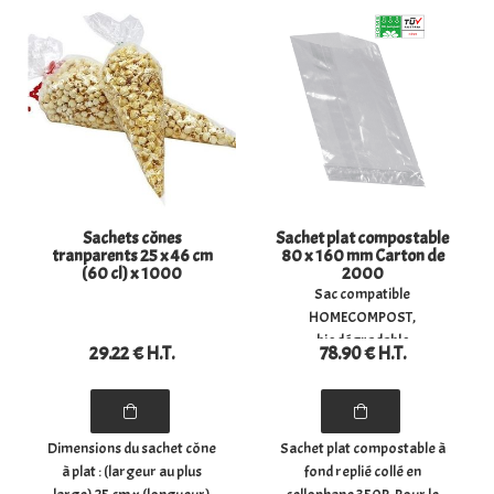
Sachets cônes
Sachet plat compostable
tranparents 25 x 46 cm
80 x 160 mm Carton de
(60 cl) x 1000
2000
Sac compatible
HOMECOMPOST,
biodégradable
29
.22
€
H.T.
78
.90
€
H.T.
Dimensions du sachet cône
Sachet plat compostable à
à plat : (largeur au plus
fond replié collé en