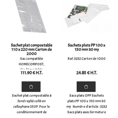
plat : (largeur) 9 cm x
aliments et produits
(hauteur) 16 ...
frais. L'emballage sous vide
...
Sachet plat compostable
Sachets plats PP 100 x
110 x 220 mm Carton de
150 mm 30 my
2000
Sac compatible
Ref :3232 Carton de 1000
HOMECOMPOST,
biodégradable
111
.90
€
H.T.
24
.85
€
H.T.
Sachet plat compostable à
Sacs plats OPP Sachets
fond replié collé en
plats PP 100 x 150 mm 30
cellophane 350P. Pour le
my Numéro d'article : 3232
conditionnement de
Sacs plats avec fermeture
bonbons, chocolats,
latérale. Les sacs sont en