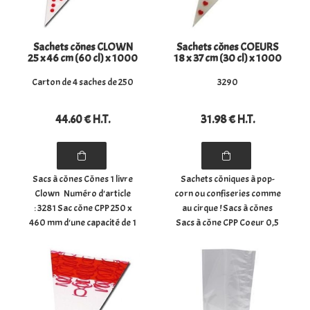
Sachets cônes CLOWN
Sachets cônes COEURS
25 x 46 cm (60 cl) x 1000
18 x 37 cm (30 cl) x 1000
Carton de 4 saches de 250
3290
44
.60
€
H.T.
31
.98
€
H.T.
Sacs à cônes Cônes 1 livre
Sachets côniques à pop-
Clown Numéro d'article
corn ou confiseries comme
: 3281 Sac cône CPP 250 x
au cirque ! Sacs à cônes
460 mm d'une capacité de 1
Sacs à cône CPP Coeur 0,5
livre. Ces sacs à bonbons
lb Numéro d'article : 3290
sont imprimés d'un clown ...
Sac cône CPP 180 x 370 mm
d'une capacité de ½ livre.
Ces sacs à bonbons sont
imprimés ...