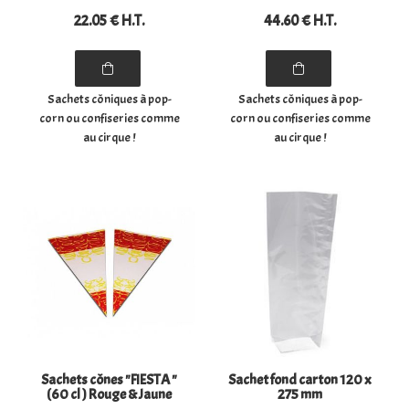
22
.05
€
H.T.
44
.60
€
H.T.
Sachets côniques à pop-
Sachets côniques à pop-
corn ou confiseries comme
corn ou confiseries comme
au cirque !
au cirque !
Sachets cônes "FIESTA "
Sachet fond carton 120 x
(60 cl ) Rouge & Jaune
275 mm