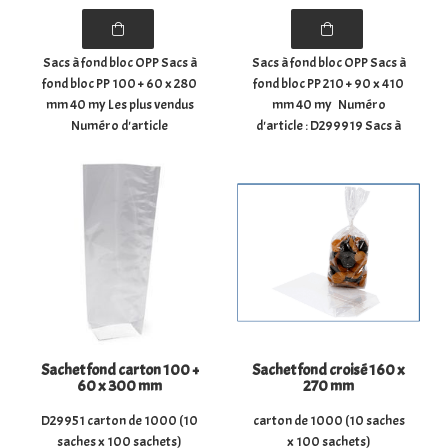
Sacs à fond bloc OPP Sacs à
Sacs à fond bloc OPP Sacs à
fond bloc PP 100 + 60 x 280
fond bloc PP 210 + 90 x 410
mm 40 my Les plus vendus
mm 40 my Numéro
Numéro d'article
d'article : D299919 Sacs à
: D299908F Sacs à fond bloc
fond bloc en PP non
en PP non imprimés avec
imprimés avec fond
fond scellé. Les sacs à fond
scellé. Les sacs à fond bloc
bloc en PP sont utilisés,
en PP sont utilisés, entre
entre autres, pour ...
autres, pour l'emballage ...
Sachet fond carton 100 +
Sachet fond croisé 160 x
60 x 300 mm
270 mm
D29951 carton de 1000 (10
carton de 1000 (10 saches
saches x 100 sachets)
x 100 sachets)